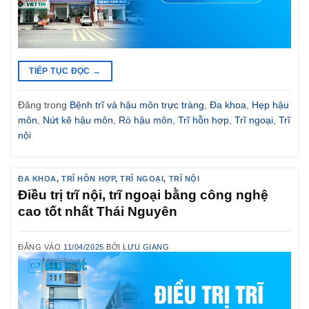
TIẾP TỤC ĐỌC
→
Đăng trong
Bệnh trĩ và hậu môn trực tràng
,
Đa khoa
,
Hẹp hậu
môn
,
Nứt kẽ hậu môn
,
Rò hậu môn
,
Trĩ hỗn hợp
,
Trĩ ngoại
,
Trĩ
nội
ĐA KHOA
,
TRĨ HỖN HỢP
,
TRĨ NGOẠI
,
TRĨ NỘI
Điều trị trĩ nội, trĩ ngoại bằng công nghệ
cao tốt nhất Thái Nguyên
ĐĂNG VÀO
11/04/2025
BỞI
LƯU GIANG