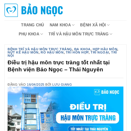
Bỏ
qua
nội
dung
TRANG CHỦ
NAM KHOA
BỆNH XÃ HỘI
PHỤ KHOA
TRĨ VÀ HẬU MÔN TRỰC TRÀNG
BỆNH TRĨ VÀ HẬU MÔN TRỰC TRÀNG
,
ĐA KHOA
,
HẸP HẬU MÔN
,
NỨT KẼ HẬU MÔN
,
RÒ HẬU MÔN
,
TRĨ HỖN HỢP
,
TRĨ NGOẠI
,
TRĨ
NỘI
Điều trị hậu môn trực tràng tốt nhất tại
Bệnh viện Bảo Ngọc – Thái Nguyên
ĐĂNG VÀO
16/04/2025
BỞI
LƯU GIANG