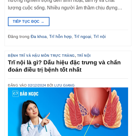
hưởng nghiêm trọng đến sinh hoạt, tâm lý và chất
lượng cuộc sống. Nhiều người âm thầm chịu đựng…
TIẾP TỤC ĐỌC
→
Đăng trong
Đa khoa
,
Trĩ hỗn hợp
,
Trĩ ngoại
,
Trĩ nội
BỆNH TRĨ VÀ HẬU MÔN TRỰC TRÀNG
,
TRĨ NỘI
Trĩ nội là gì? Dấu hiệu đặc trưng và chẩn
đoán điều trị bệnh tốt nhất
ĐĂNG VÀO
02/12/2024
BỞI
LƯU GIANG