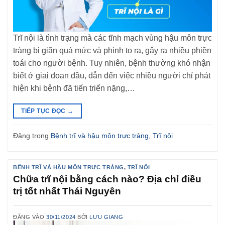
Trĩ nội là tình trạng mà các tĩnh mạch vùng hậu môn trực
tràng bị giãn quá mức và phình to ra, gây ra nhiều phiền
toái cho người bệnh. Tuy nhiên, bệnh thường khó nhận
biết ở giai đoạn đầu, dẫn đến việc nhiều người chỉ phát
hiện khi bệnh đã tiến triển nặng,…
TIẾP TỤC ĐỌC
→
Đăng trong
Bệnh trĩ và hậu môn trực tràng
,
Trĩ nội
BỆNH TRĨ VÀ HẬU MÔN TRỰC TRÀNG
,
TRĨ NỘI
Chữa trĩ nội bằng cách nào? Địa chỉ điều
trị tốt nhất Thái Nguyên
ĐĂNG VÀO
30/11/2024
BỞI
LƯU GIANG