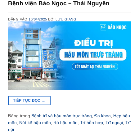
Bệnh viện Bảo Ngọc – Thái Nguyên
ĐĂNG VÀO
16/04/2025
BỞI
LƯU GIANG
TIẾP TỤC ĐỌC
→
Đăng trong
Bệnh trĩ và hậu môn trực tràng
,
Đa khoa
,
Hẹp hậu
môn
,
Nứt kẽ hậu môn
,
Rò hậu môn
,
Trĩ hỗn hợp
,
Trĩ ngoại
,
Trĩ
nội