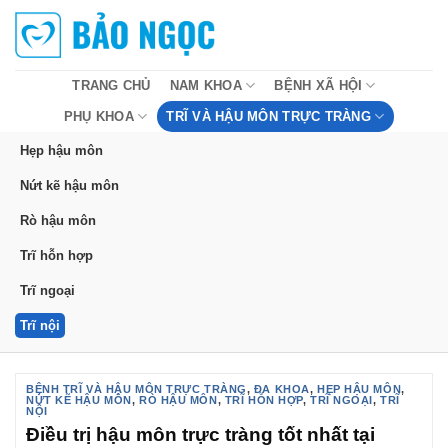
Bỏ
qua
nội
dung
TRANG CHỦ
NAM KHOA
BỆNH XÃ HỘI
PHỤ KHOA
TRĨ VÀ HẬU MÔN TRỰC TRÀNG
Hẹp hậu môn
Nứt kẽ hậu môn
Rò hậu môn
Trĩ hỗn hợp
Trĩ ngoại
Trĩ nội
BỆNH TRĨ VÀ HẬU MÔN TRỰC TRÀNG
,
ĐA KHOA
,
HẸP HẬU MÔN
,
NỨT KẼ HẬU MÔN
,
RÒ HẬU MÔN
,
TRĨ HỖN HỢP
,
TRĨ NGOẠI
,
TRĨ
NỘI
Điều trị hậu môn trực tràng tốt nhất tại