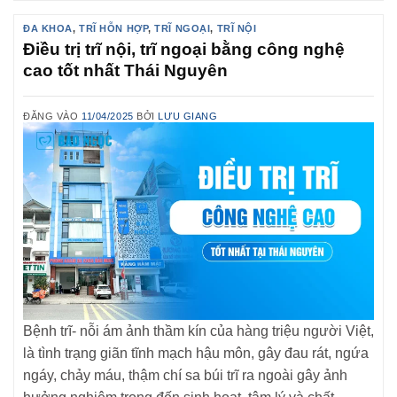
ĐA KHOA
,
TRĨ HỖN HỢP
,
TRĨ NGOẠI
,
TRĨ NỘI
Điều trị trĩ nội, trĩ ngoại bằng công nghệ
cao tốt nhất Thái Nguyên
ĐĂNG VÀO
11/04/2025
BỞI
LƯU GIANG
Bệnh trĩ- nỗi ám ảnh thầm kín của hàng triệu người Việt,
là tình trạng giãn tĩnh mạch hậu môn, gây đau rát, ngứa
ngáy, chảy máu, thậm chí sa búi trĩ ra ngoài gây ảnh