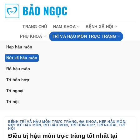
Bỏ
qua
nội
dung
TRANG CHỦ
NAM KHOA
BỆNH XÃ HỘI
PHỤ KHOA
TRĨ VÀ HẬU MÔN TRỰC TRÀNG
Hẹp hậu môn
Nứt kẽ hậu môn
Rò hậu môn
Trĩ hỗn hợp
Trĩ ngoại
Trĩ nội
BỆNH TRĨ VÀ HẬU MÔN TRỰC TRÀNG
,
ĐA KHOA
,
HẸP HẬU MÔN
,
NỨT KẼ HẬU MÔN
,
RÒ HẬU MÔN
,
TRĨ HỖN HỢP
,
TRĨ NGOẠI
,
TRĨ
NỘI
Điều trị hậu môn trực tràng tốt nhất tại