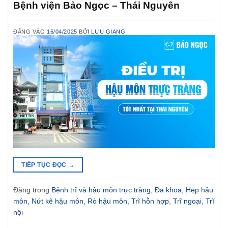
Bệnh viện Bảo Ngọc – Thái Nguyên
ĐĂNG VÀO
16/04/2025
BỞI
LƯU GIANG
TIẾP TỤC ĐỌC
→
Đăng trong
Bệnh trĩ và hậu môn trực tràng
,
Đa khoa
,
Hẹp hậu
môn
,
Nứt kẽ hậu môn
,
Rò hậu môn
,
Trĩ hỗn hợp
,
Trĩ ngoại
,
Trĩ
nội