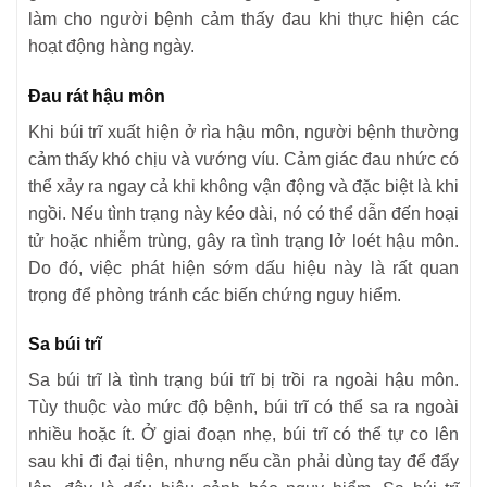
làm cho người bệnh cảm thấy đau khi thực hiện các
hoạt động hàng ngày.
Đau rát hậu môn
Khi búi trĩ xuất hiện ở rìa hậu môn, người bệnh thường
cảm thấy khó chịu và vướng víu. Cảm giác đau nhức có
thể xảy ra ngay cả khi không vận động và đặc biệt là khi
ngồi. Nếu tình trạng này kéo dài, nó có thể dẫn đến hoại
tử hoặc nhiễm trùng, gây ra tình trạng lở loét hậu môn.
Do đó, việc phát hiện sớm dấu hiệu này là rất quan
trọng để phòng tránh các biến chứng nguy hiểm.
Sa búi trĩ
Sa búi trĩ là tình trạng búi trĩ bị trồi ra ngoài hậu môn.
Tùy thuộc vào mức độ bệnh, búi trĩ có thể sa ra ngoài
nhiều hoặc ít. Ở giai đoạn nhẹ, búi trĩ có thể tự co lên
sau khi đi đại tiện, nhưng nếu cần phải dùng tay để đẩy