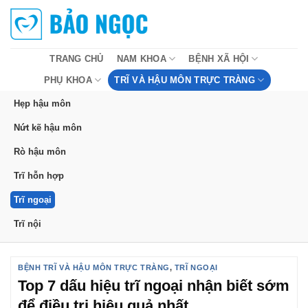
Bỏ
qua
nội
dung
TRANG CHỦ
NAM KHOA
BỆNH XÃ HỘI
PHỤ KHOA
TRĨ VÀ HẬU MÔN TRỰC TRÀNG
Hẹp hậu môn
Nứt kẽ hậu môn
Rò hậu môn
Trĩ hỗn hợp
Trĩ ngoại
Trĩ nội
BỆNH TRĨ VÀ HẬU MÔN TRỰC TRÀNG
,
TRĨ NGOẠI
Top 7 dấu hiệu trĩ ngoại nhận biết sớm
để điều trị hiệu quả nhất