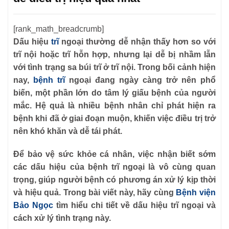
[rank_math_breadcrumb]
Dấu hiệu
trĩ
ngoại thường dễ nhận thấy hơn so với
trĩ nội hoặc trĩ hỗn hợp, nhưng lại dễ bị nhầm lẫn
với tình trạng sa búi trĩ ở trĩ nội. Trong bối cảnh hiện
nay,
bệnh trĩ
ngoại đang ngày càng trở nên phổ
biến, một phần lớn do tâm lý giấu bệnh của người
mắc. Hệ quả là nhiều bệnh nhân chỉ phát hiện ra
bệnh khi đã ở giai đoạn muộn, khiến việc điều trị trở
nên khó khăn và dễ tái phát.
Để bảo vệ sức khỏe cá nhân, việc nhận biết sớm
các dấu hiệu của bệnh trĩ ngoại là vô cùng quan
trọng, giúp người bệnh có phương án xử lý kịp thời
và hiệu quả. Trong bài viết này, hãy cùng
Bệnh viện
Bảo Ngọc
tìm hiểu chi tiết về dấu hiệu trĩ ngoại và
cách xử lý tình trạng này.