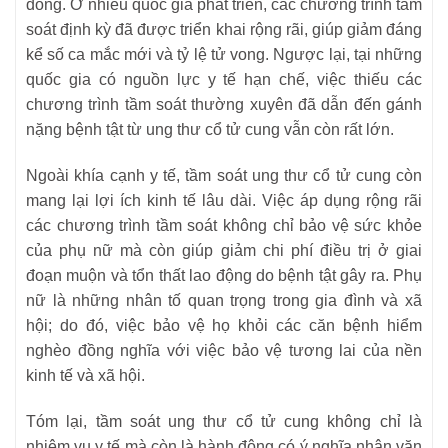
đồng. Ở nhiều quốc gia phát triển, các chương trình tầm
soát định kỳ đã được triển khai rộng rãi, giúp giảm đáng
kể số ca mắc mới và tỷ lệ tử vong. Ngược lại, tại những
quốc gia có nguồn lực y tế hạn chế, việc thiếu các
chương trình tầm soát thường xuyên đã dẫn đến gánh
nặng bệnh tật từ ung thư cổ tử cung vẫn còn rất lớn.
Ngoài khía cạnh y tế, tầm soát ung thư cổ tử cung còn
mang lại lợi ích kinh tế lâu dài. Việc áp dụng rộng rãi
các chương trình tầm soát không chỉ bảo vệ sức khỏe
của phụ nữ mà còn giúp giảm chi phí điều trị ở giai
đoạn muộn và tổn thất lao động do bệnh tật gây ra. Phụ
nữ là những nhân tố quan trọng trong gia đình và xã
hội; do đó, việc bảo vệ họ khỏi các căn bệnh hiểm
nghèo đồng nghĩa với việc bảo vệ tương lai của nền
kinh tế và xã hội.
Tóm lại, tầm soát ung thư cổ tử cung không chỉ là
nhiệm vụ y tế mà còn là hành động có ý nghĩa nhân văn