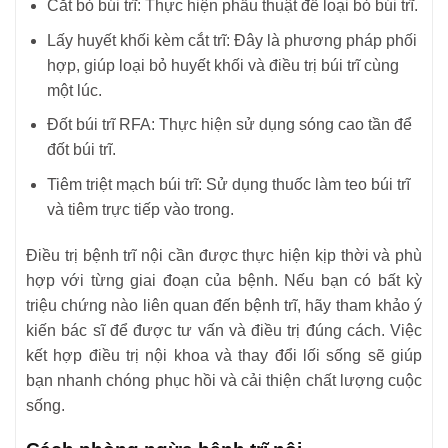
Cắt bỏ búi trĩ: Thực hiện phẫu thuật để loại bỏ búi trĩ.
Lấy huyết khối kèm cắt trĩ: Đây là phương pháp phối
hợp, giúp loại bỏ huyết khối và điều trị búi trĩ cùng
một lúc.
Đốt búi trĩ RFA: Thực hiện sử dụng sóng cao tần để
đốt búi trĩ.
Tiêm triệt mạch búi trĩ: Sử dụng thuốc làm teo búi trĩ
và tiêm trực tiếp vào trong.
Điều trị bệnh trĩ nội cần được thực hiện kịp thời và phù
hợp với từng giai đoạn của bệnh. Nếu bạn có bất kỳ
triệu chứng nào liên quan đến bệnh trĩ, hãy tham khảo ý
kiến bác sĩ để được tư vấn và điều trị đúng cách. Việc
kết hợp điều trị nội khoa và thay đổi lối sống sẽ giúp
bạn nhanh chóng phục hồi và cải thiện chất lượng cuộc
sống.