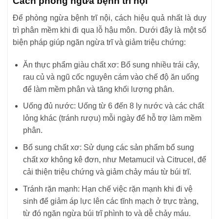
Cách phòng ngừa bệnh trĩ nội
Để phòng ngừa bệnh trĩ nội, cách hiệu quả nhất là duy
trì phân mềm khi đi qua lỗ hậu môn. Dưới đây là một số
biện pháp giúp ngăn ngừa trĩ và giảm triệu chứng:
Ăn thực phẩm giàu chất xơ: Bổ sung nhiều trái cây,
rau củ và ngũ cốc nguyên cám vào chế độ ăn uống
để làm mềm phân và tăng khối lượng phân.
Uống đủ nước: Uống từ 6 đến 8 ly nước và các chất
lỏng khác (tránh rượu) mỗi ngày để hỗ trợ làm mềm
phân.
Bổ sung chất xơ: Sử dụng các sản phẩm bổ sung
chất xơ không kê đơn, như Metamucil và Citrucel, để
cải thiện triệu chứng và giảm chảy máu từ búi trĩ.
Tránh rặn mạnh: Hạn chế việc rặn mạnh khi đi vệ
sinh để giảm áp lực lên các tĩnh mạch ở trực tràng,
từ đó ngăn ngừa búi trĩ phình to và dễ chảy máu.