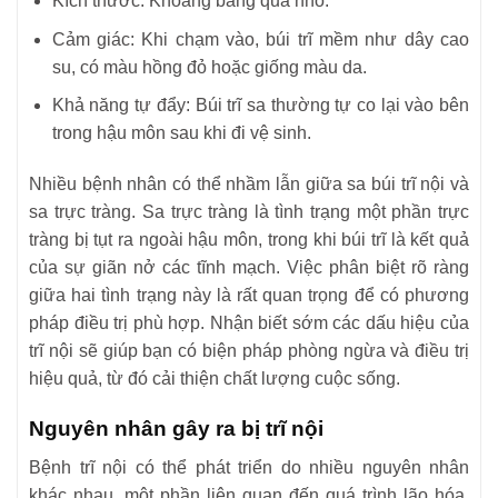
Kích thước: Khoảng bằng quả nhỏ.
Cảm giác: Khi chạm vào, búi trĩ mềm như dây cao
su, có màu hồng đỏ hoặc giống màu da.
Khả năng tự đẩy: Búi trĩ sa thường tự co lại vào bên
trong hậu môn sau khi đi vệ sinh.
Nhiều bệnh nhân có thể nhầm lẫn giữa sa búi trĩ nội và
sa trực tràng. Sa trực tràng là tình trạng một phần trực
tràng bị tụt ra ngoài hậu môn, trong khi búi trĩ là kết quả
của sự giãn nở các tĩnh mạch. Việc phân biệt rõ ràng
giữa hai tình trạng này là rất quan trọng để có phương
pháp điều trị phù hợp. Nhận biết sớm các dấu hiệu của
trĩ nội sẽ giúp bạn có biện pháp phòng ngừa và điều trị
hiệu quả, từ đó cải thiện chất lượng cuộc sống.
Nguyên nhân gây ra bị trĩ nội
Bệnh trĩ nội có thể phát triển do nhiều nguyên nhân
khác nhau, một phần liên quan đến quá trình lão hóa,