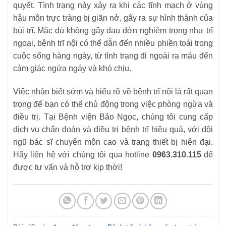
quyết. Tình trạng này xảy ra khi các tĩnh mạch ở vùng
hậu môn trực tràng bị giãn nở, gây ra sự hình thành của
búi trĩ. Mặc dù không gây đau đớn nghiêm trọng như trĩ
ngoại, bệnh trĩ nội có thể dẫn đến nhiều phiền toái trong
cuộc sống hàng ngày, từ tình trạng đi ngoài ra máu đến
cảm giác ngứa ngáy và khó chịu.
Việc nhận biết sớm và hiểu rõ về bệnh trĩ nội là rất quan
trọng để bạn có thể chủ động trong việc phòng ngừa và
điều trị. Tại Bệnh viện Bảo Ngọc, chúng tôi cung cấp
dịch vụ chẩn đoán và điều trị bệnh trĩ hiệu quả, với đội
ngũ bác sĩ chuyên môn cao và trang thiết bị hiện đại.
Hãy liên hệ với chúng tôi qua hotline
0963.310.115
để
được tư vấn và hỗ trợ kịp thời!