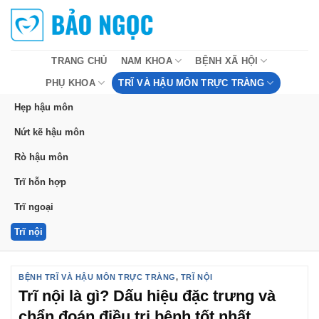
Bỏ
qua
nội
dung
TRANG CHỦ
NAM KHOA
BỆNH XÃ HỘI
PHỤ KHOA
TRĨ VÀ HẬU MÔN TRỰC TRÀNG
Hẹp hậu môn
Nứt kẽ hậu môn
Rò hậu môn
Trĩ hỗn hợp
Trĩ ngoại
Trĩ nội
BỆNH TRĨ VÀ HẬU MÔN TRỰC TRÀNG
,
TRĨ NỘI
Trĩ nội là gì? Dấu hiệu đặc trưng và
chẩn đoán điều trị bệnh tốt nhất