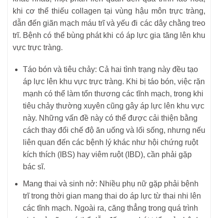
khi cơ thể thiếu collagen tại vùng hậu môn trực tràng,
dẫn đến giãn mạch máu trĩ và yếu đi các dây chằng treo
trĩ. Bệnh có thể bùng phát khi có áp lực gia tăng lên khu
vực trực tràng.
Táo bón và tiêu chảy: Cả hai tình trạng này đều tạo
áp lực lên khu vực trực tràng. Khi bị táo bón, việc rặn
mạnh có thể làm tổn thương các tĩnh mạch, trong khi
tiêu chảy thường xuyên cũng gây áp lực lên khu vực
này. Những vấn đề này có thể được cải thiện bằng
cách thay đổi chế độ ăn uống và lối sống, nhưng nếu
liên quan đến các bệnh lý khác như hội chứng ruột
kích thích (IBS) hay viêm ruột (IBD), cần phải gặp
bác sĩ.
Mang thai và sinh nở: Nhiều phụ nữ gặp phải bệnh
trĩ trong thời gian mang thai do áp lực từ thai nhi lên
các tĩnh mạch. Ngoài ra, căng thẳng trong quá trình