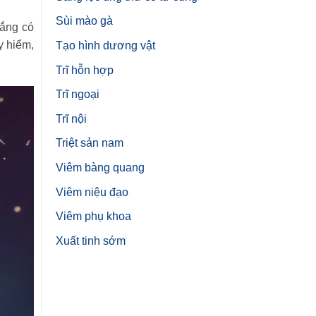
.
Sùi mào gà
rắng có
y hiểm,
Tạo hình dương vật
Trĩ hỗn hợp
Trĩ ngoại
Trĩ nội
Triệt sản nam
Viêm bàng quang
Viêm niệu đạo
Viêm phụ khoa
Xuất tinh sớm