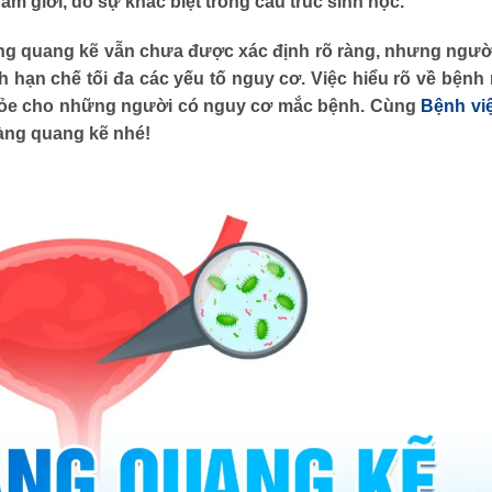
am giới, do sự khác biệt trong cấu trúc sinh học.
ng quang kẽ vẫn chưa được xác định rõ ràng, nhưng ngườ
hạn chế tối đa các yếu tố nguy cơ. Việc hiểu rõ về bệnh
khỏe cho những người có nguy cơ mắc bệnh. Cùng
Bệnh vi
bàng quang kẽ nhé!