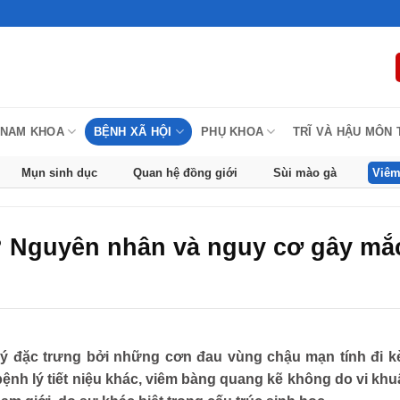
NAM KHOA
BỆNH XÃ HỘI
PHỤ KHOA
TRĨ VÀ HẬU MÔN
Mụn sinh dục
Quan hệ đồng giới
Sùi mào gà
Viêm
? Nguyên nhân và nguy cơ gây mắ
 lý đặc trưng bởi những cơn đau vùng chậu mạn tính đi k
u bệnh lý tiết niệu khác, viêm bàng quang kẽ không do vi kh