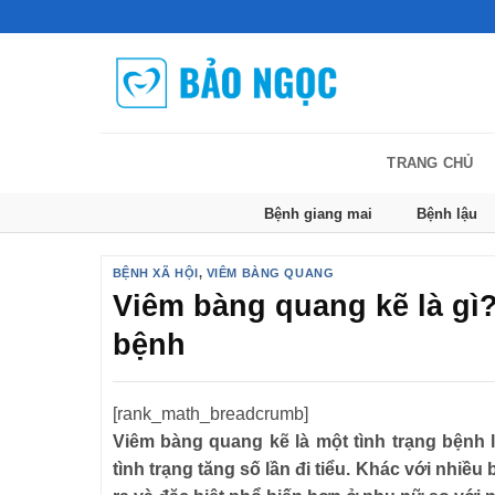
Bỏ
qua
nội
dung
TRANG CHỦ
Bệnh giang mai
Bệnh lậu
BỆNH XÃ HỘI
,
VIÊM BÀNG QUANG
Viêm bàng quang kẽ là gì
bệnh
[rank_math_breadcrumb]
Viêm bàng quang kẽ là một tình trạng bệnh
tình trạng tăng số lần đi tiểu. Khác với nhiề