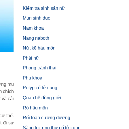
Kiểm tra sinh sản nữ
Mụn sinh dục
Nam khoa
Nang naboth
Nứt kẽ hậu môn
Phái nữ
Phòng tránh thai
Phụ khoa
ương mu
Polyp cổ tử cung
m chích
Quan hệ đồng giới
 và cải
Rò hậu môn
cơ thể.
Rối loạn cương dương
 đi sự
Sàng lọc ung thư cổ tử cung