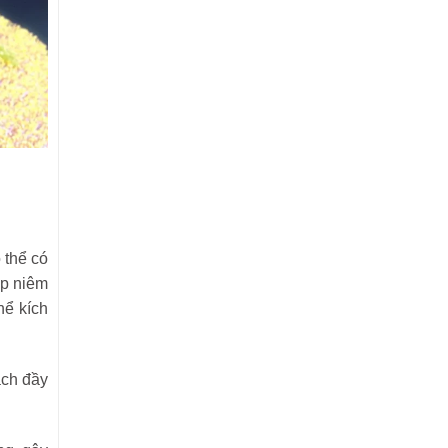
 thể có
ớp niêm
hể kích
ách đầy