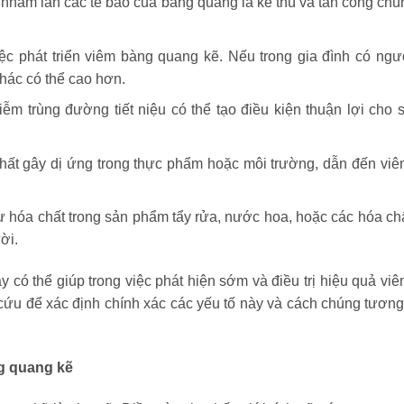
 nhầm lẫn các tế bào của bàng quang là kẻ thù và tấn công chú
 việc phát triển viêm bàng quang kẽ. Nếu trong gia đình có ng
hác có thể cao hơn.
ễm trùng đường tiết niệu có thể tạo điều kiện thuận lợi cho 
chất gây dị ứng trong thực phẩm hoặc môi trường, dẫn đến vi
ư hóa chất trong sản phẩm tẩy rửa, nước hoa, hoặc các hóa ch
ời.
 có thể giúp trong việc phát hiện sớm và điều trị hiệu quả vi
cứu để xác định chính xác các yếu tố này và cách chúng tương
g quang kẽ