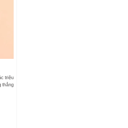
c triệu
g thẳng