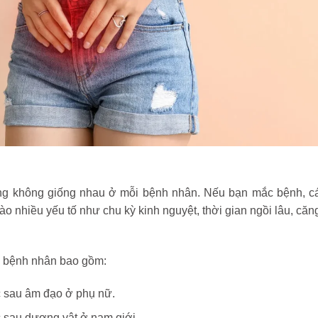
ng không giống nhau ở mỗi bệnh nhân. Nếu bạn mắc bệnh, cá
vào nhiều yếu tố như chu kỳ kinh nguyệt, thời gian ngồi lâu, căn
 bệnh nhân bao gồm:
 sau âm đạo ở phụ nữ.
c sau dương vật ở nam giới.