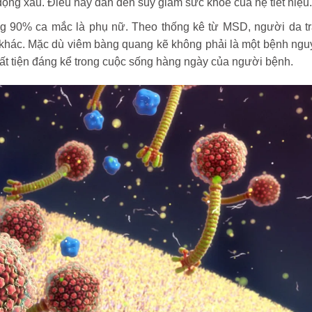
 động xấu. Điều này dẫn đến suy giảm sức khỏe của hệ tiết niệu
g 90% ca mắc là phụ nữ. Theo thống kê từ MSD, người da t
hác. Mặc dù viêm bàng quang kẽ không phải là một bệnh ngu
ất tiện đáng kể trong cuộc sống hàng ngày của người bệnh.