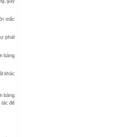
ng, gây
ười mắc
sự phát
êm bàng
ất khác
êm bàng
 tác để