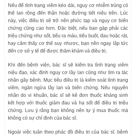
Nếu để tình trạng viêm kéo dài, nguy cơ nhiễm trùng có
thể lan rộng đến thận hoặc đường tiết niệu trên. Lúc
này, việc điều trị sẽ trở nên phức tạp và nguy cơ biến
chứng cũng cao hơn. Đặc biệt, nếu bạn gặp phải các
triệu chứng như sốt, tiểu ra máu, tiểu buốt, đau hoặc rát,
hay cảm thấy cơ thể suy nhược, bạn nên ngay lập tức
đến cơ sở y tế để được thăm khám và điều trị.
Khi đến bệnh viện, bác sĩ sẽ kiểm tra tình trạng viêm
niệu đạo, xác định nguy cơ lây lan cũng như tìm ra tác
nhân gây bệnh. Mục tiêu điều trị là kiểm soát tình trạng
viêm, ngăn ngừa lây lan và biến chứng. Nếu nguyên
nhân do vi khuẩn, bác sĩ sẽ kê đơn thuốc kháng sinh
kết hợp với thuốc giảm đau và hạ sốt để điều trị triệu
chứng. Lưu ý rằng bạn không nên tự ý mua thuốc mà
không có sự chỉ định của bác sĩ.
Ngoài việc tuân theo phác đồ điều trị của bác sĩ, bệnh