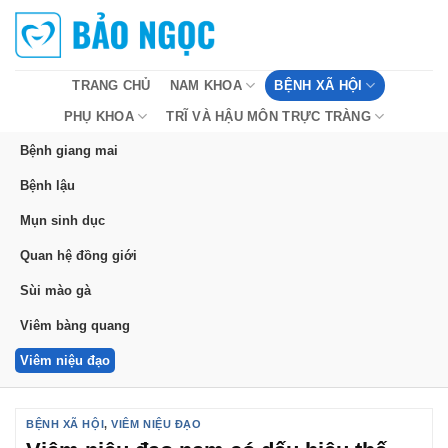
Bỏ
qua
nội
dung
TRANG CHỦ
NAM KHOA
BỆNH XÃ HỘI
PHỤ KHOA
TRĨ VÀ HẬU MÔN TRỰC TRÀNG
Bệnh giang mai
Bệnh lậu
Mụn sinh dục
Quan hệ đồng giới
Sùi mào gà
Viêm bàng quang
Viêm niệu đạo
BỆNH XÃ HỘI
,
VIÊM NIỆU ĐẠO