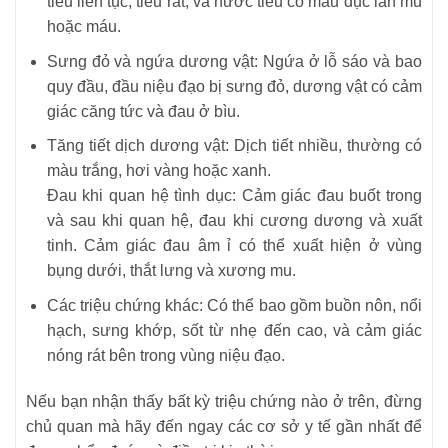
tiểu liên tục, tiểu rắt, và nước tiểu có màu đục lẫn mủ
hoặc máu.
Sưng đỏ và ngứa dương vật: Ngứa ở lỗ sáo và bao
quy đầu, đầu niệu đạo bị sưng đỏ, dương vật có cảm
giác căng tức và đau ở bìu.
Tăng tiết dịch dương vật: Dịch tiết nhiều, thường có
màu trắng, hơi vàng hoặc xanh.
Đau khi quan hệ tình dục: Cảm giác đau buốt trong
và sau khi quan hệ, đau khi cương dương và xuất
tinh. Cảm giác đau âm ỉ có thể xuất hiện ở vùng
bụng dưới, thắt lưng và xương mu.
Các triệu chứng khác: Có thể bao gồm buồn nôn, nổi
hạch, sưng khớp, sốt từ nhẹ đến cao, và cảm giác
nóng rát bên trong vùng niệu đạo.
Nếu bạn nhận thấy bất kỳ triệu chứng nào ở trên, đừng
chủ quan mà hãy đến ngay các cơ sở y tế gần nhất để